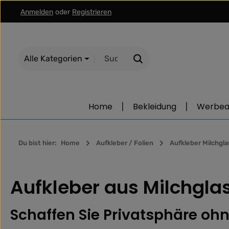
Anmelden
oder
Registrieren
m Hauptinhalt springen
Zur Suche springen
Zur Hauptnavigation springen
Alle Kategorien
Home
Bekleidung
Werbear
Du bist hier:
Home
Aufkleber / Folien
Aufkleber Milchgla
Aufkleber aus Milchglas
Schaffen Sie Privatsphäre ohn