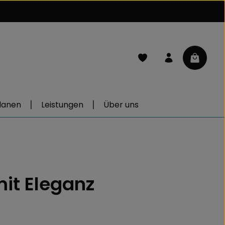
Du hast 0 Produkte auf d
Warenkor
lanen
Leistungen
Über uns
mit Eleganz