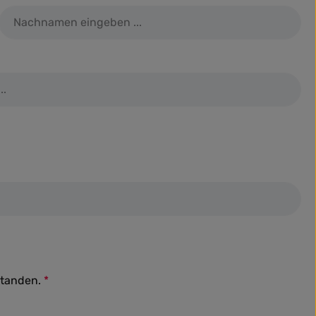
standen.
*