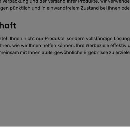
die Verpackung und der Versand Ihrer Produkte. Wir verwen
lungen pünktlich und in einwandfreiem Zustand bei Ihnen od
haft
htet, Ihnen nicht nur Produkte, sondern vollständige Lösung
en, wie wir Ihnen helfen können, Ihre Werbeziele effektiv un
gemeinsam mit Ihnen außergewöhnliche Ergebnisse zu erziele