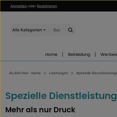
Anmelden
oder
Registrieren
m Hauptinhalt springen
Zur Suche springen
Zur Hauptnavigation springen
Alle Kategorien
Home
Bekleidung
Werbear
Du bist hier:
Home
Leistungen
Spezielle Dienstleistung
Spezielle Dienstleistung
Mehr als nur Druck