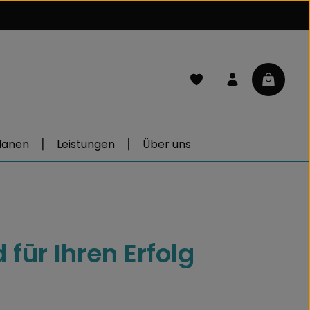
Du hast 0 Produkte auf d
Warenkor
lanen
Leistungen
Über uns
 für Ihren Erfolg