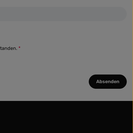
standen.
*
Absenden