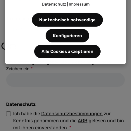
Datenschutz
|
Impressum
Telefonnummer
Nur technisch notwendige
Konfigurieren
Loading...
Alle Cookies akzeptieren
Um weiterzugehen, geben Sie die oben abgebildeten
Zeichen ein
*
Datenschutz
Ich habe die
Datenschutzbestimmungen
zur
Kenntnis genommen und die
AGB
gelesen und bin
mit ihnen einverstanden.
*