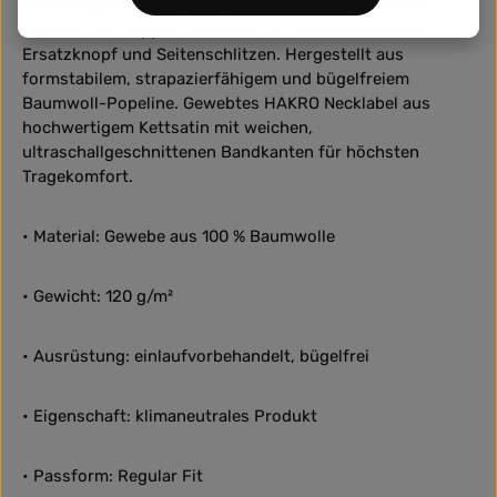
Aufschlag, 4-Loch-Knöpfen Ton in Ton - über Kreuz
vernäht und doppelt verknotet für extra festen Halt -,
Ersatzknopf und Seitenschlitzen. Hergestellt aus
formstabilem, strapazierfähigem und bügelfreiem
Baumwoll-Popeline. Gewebtes HAKRO Necklabel aus
hochwertigem Kettsatin mit weichen,
ultraschallgeschnittenen Bandkanten für höchsten
Tragekomfort.
• Material: Gewebe aus 100 % Baumwolle
• Gewicht: 120 g/m²
• Ausrüstung: einlaufvorbehandelt, bügelfrei
• Eigenschaft: klimaneutrales Produkt
• Passform: Regular Fit