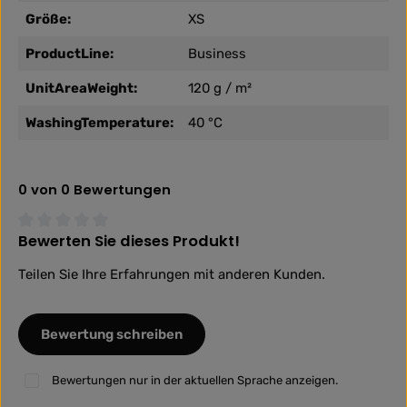
Größe:
XS
ProductLine:
Business
UnitAreaWeight:
120 g / m²
WashingTemperature:
40 °C
0 von 0 Bewertungen
Bewerten Sie dieses Produkt!
Durchschnittliche Bewertung von 0 von 5 Sternen
Teilen Sie Ihre Erfahrungen mit anderen Kunden.
Bewertung schreiben
Bewertungen nur in der aktuellen Sprache anzeigen.