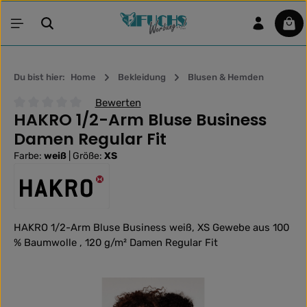
Zum Hauptinhalt springen
War
Du bist hier:
Home
Bekleidung
Blusen & Hemden
Bewerten
HAKRO 1/2-Arm Bluse Business
Durchschnittliche Bewertung von 0 von 5 Sternen
Damen Regular Fit
Farbe:
weiß
|
Größe:
XS
HAKRO 1/2-Arm Bluse Business weiß, XS Gewebe aus 100
% Baumwolle , 120 g/m² Damen Regular Fit
Bildergalerie überspringen