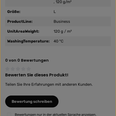
, 120 g/m²
Größe:
L
ProductLine:
Business
UnitAreaWeight:
120 g / m²
WashingTemperature:
40 °C
0 von 0 Bewertungen
Bewerten Sie dieses Produkt!
Durchschnittliche Bewertung von 0 von 5 Sternen
Teilen Sie Ihre Erfahrungen mit anderen Kunden.
Bewertung schreiben
Bewertungen nur in der aktuellen Sprache anzeigen.