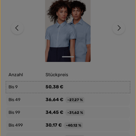
Anzahl
Stückpreis
50,38 €
Bis
9
36,64 €
Bis
49
-27,27 %
34,45 €
Bis
99
-31,62 %
30,17 €
Bis
499
-40,12 %