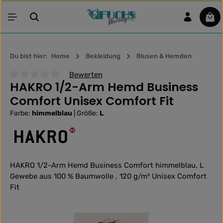
Zum Hauptinhalt springen
War
Du bist hier:
Home
Bekleidung
Blusen & Hemden
Bewerten
HAKRO 1/2-Arm Hemd Business
Durchschnittliche Bewertung von 0 von 5 Sternen
Comfort Unisex Comfort Fit
Farbe:
himmelblau
|
Größe:
L
HAKRO 1/2-Arm Hemd Business Comfort himmelblau, L
Gewebe aus 100 % Baumwolle , 120 g/m² Unisex Comfort
Fit
Bildergalerie überspringen