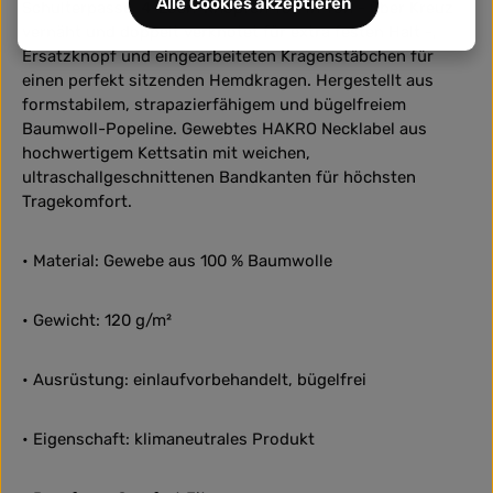
Alle Cookies akzeptieren
Schulterpasse, 4-Loch-Knöpfen Ton in Ton - über Kreuz
vernäht und doppelt verknotet für extra festen Halt -,
Ersatzknopf und eingearbeiteten Kragenstäbchen für
einen perfekt sitzenden Hemdkragen. Hergestellt aus
formstabilem, strapazierfähigem und bügelfreiem
Baumwoll-Popeline. Gewebtes HAKRO Necklabel aus
hochwertigem Kettsatin mit weichen,
ultraschallgeschnittenen Bandkanten für höchsten
Tragekomfort.
• Material: Gewebe aus 100 % Baumwolle
• Gewicht: 120 g/m²
• Ausrüstung: einlaufvorbehandelt, bügelfrei
• Eigenschaft: klimaneutrales Produkt