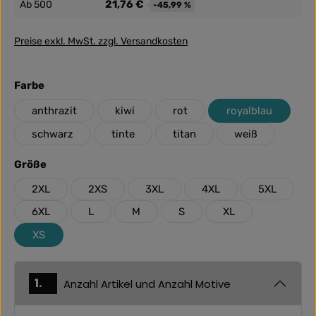
21,76 €
Ab
500
-45,99 %
Preise exkl. MwSt. zzgl. Versandkosten
auswählen
Farbe
anthrazit
kiwi
rot
royalblau
schwarz
tinte
titan
weiß
auswählen
Größe
2XL
2XS
3XL
4XL
5XL
6XL
L
M
S
XL
XS
1.
Anzahl Artikel und Anzahl Motive