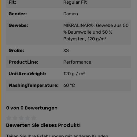
Fit:
Regular Fit
Gender:
Damen
Gewebe:
MIKRALINAR®, Gewebe aus 50
% Baumwolle und 50 %
Polyester , 120 g/m²
Größe:
XS
ProductLine:
Performance
UnitAreaWeight:
120 g / m²
WashingTemperature:
60 °C
0 von 0 Bewertungen
Bewerten Sie dieses Produkt!
Durchschnittliche Bewertung von 0 von 5 Sternen
Teilen Sie Ihre Erfahrungen mit anderen Kunden.