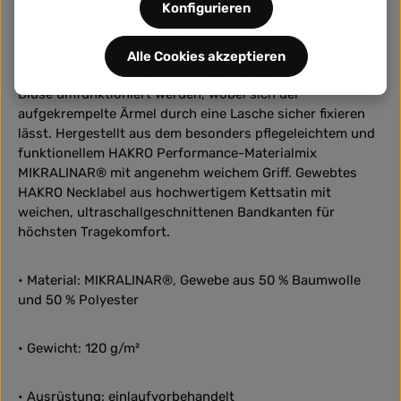
Konfigurieren
verknotet für extra festen Halt -, Ersatzknopf,
Doppelkappnaht an den Seitennähten. HAKRO 3/4-Arm-
Vario Bluse MIKRALINAR® mit weitenverstellbaren
Alle Cookies akzeptieren
Manschetten kann durch Vario-Ärmel leicht zur 1/2-Arm-
Bluse umfunktioniert werden, wobei sich der
aufgekrempelte Ärmel durch eine Lasche sicher fixieren
lässt. Hergestellt aus dem besonders pflegeleichtem und
funktionellem HAKRO Performance-Materialmix
MIKRALINAR® mit angenehm weichem Griff. Gewebtes
HAKRO Necklabel aus hochwertigem Kettsatin mit
weichen, ultraschallgeschnittenen Bandkanten für
höchsten Tragekomfort.
• Material: MIKRALINAR®, Gewebe aus 50 % Baumwolle
und 50 % Polyester
• Gewicht: 120 g/m²
• Ausrüstung: einlaufvorbehandelt