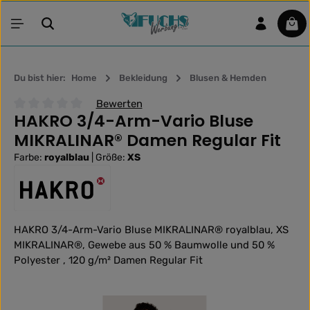
Zum Hauptinhalt springen
War
Du bist hier:
Home
Bekleidung
Blusen & Hemden
Bewerten
HAKRO 3/4-Arm-Vario Bluse
Durchschnittliche Bewertung von 0 von 5 Sternen
MIKRALINAR® Damen Regular Fit
Farbe:
royalblau
|
Größe:
XS
HAKRO 3/4-Arm-Vario Bluse MIKRALINAR® royalblau, XS
MIKRALINAR®, Gewebe aus 50 % Baumwolle und 50 %
Polyester , 120 g/m² Damen Regular Fit
Bildergalerie überspringen