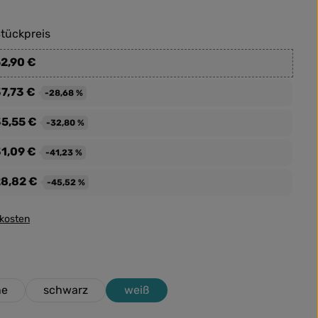
tückpreis
2,90 €
7,73 €
-28,68 %
5,55 €
-32,80 %
1,09 €
-41,23 %
8,82 €
-45,52 %
dkosten
ne
schwarz
weiß