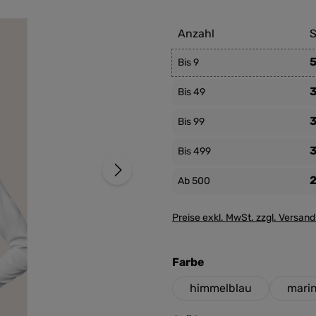
Anzahl
S
5
Bis
9
3
Bis
49
3
Bis
99
3
Bis
499
2
Ab
500
Preise exkl. MwSt. zzgl. Versan
auswählen
Farbe
himmelblau
mari