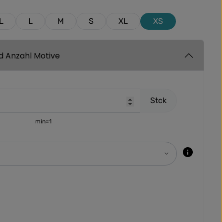
L
L
M
S
XL
XS
nd Anzahl Motive
Stck
min=1