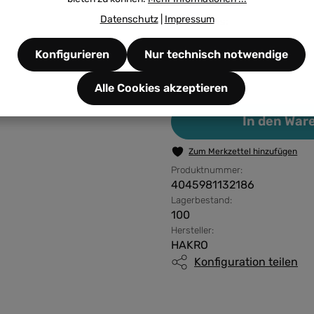
Datenschutz
|
Impressum
Ihr Preis:
Konfigurieren
Nur technisch notwendige
Alle Cookies akzeptieren
Produkt Anzahl: G
In den War
Zum Merkzettel hinzufügen
Produktnummer:
4045981132186
Lagerbestand:
100
Hersteller:
HAKRO
Konfiguration teilen