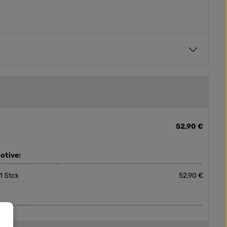
52,90 €
otive:
1 Stck
52,90 €