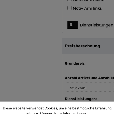
Motiv Arm links
6.
Dienstleistungen
Preisberechnung
Grundpreis
Anzahl Artikel und Anzahl M
Stückzahl
Dienstleistungen:
Diese Website verwendet Cookies, um eine bestmögliche Erfahrung
bieten zu können.
Mehr Informationen ...