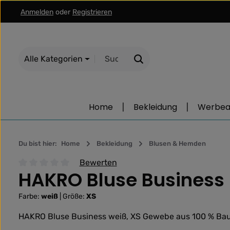
Anmelden
oder
Registrieren
m Hauptinhalt springen
Zur Suche springen
Zur Hauptnavigation springen
Alle Kategorien
Home
Bekleidung
Werbear
Du bist hier:
Home
Bekleidung
Blusen & Hemden
Bewerten
HAKRO Bluse Business 
Durchschnittliche Bewertung von 0 von 5 Sternen
Farbe:
weiß
|
Größe:
XS
HAKRO Bluse Business weiß, XS Gewebe aus 100 % Bau