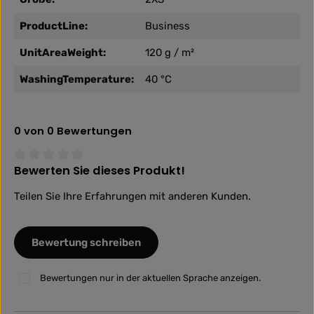
ProductLine:
Business
UnitAreaWeight:
120 g / m²
WashingTemperature:
40 °C
0 von 0 Bewertungen
Bewerten Sie dieses Produkt!
Durchschnittliche Bewertung von 0 von 5 Sternen
Teilen Sie Ihre Erfahrungen mit anderen Kunden.
Bewertung schreiben
Bewertungen nur in der aktuellen Sprache anzeigen.