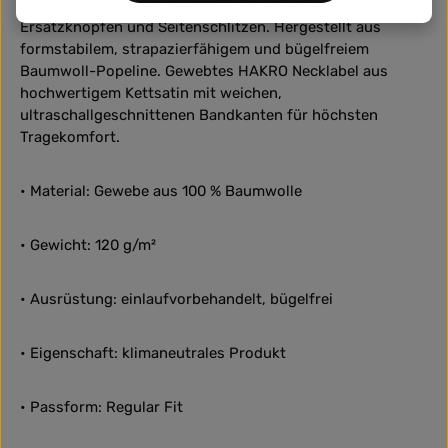
vernäht und doppelt verknotet für extra festen Halt -,
Ersatzknöpfen und Seitenschlitzen. Hergestellt aus
formstabilem, strapazierfähigem und bügelfreiem
Baumwoll-Popeline. Gewebtes HAKRO Necklabel aus
hochwertigem Kettsatin mit weichen,
ultraschallgeschnittenen Bandkanten für höchsten
Tragekomfort.
• Material: Gewebe aus 100 % Baumwolle
• Gewicht: 120 g/m²
• Ausrüstung: einlaufvorbehandelt, bügelfrei
• Eigenschaft: klimaneutrales Produkt
• Passform: Regular Fit