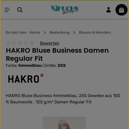
Zum Hauptinhalt springen
War
Du bist hier:
Home
Bekleidung
Blusen & Hemden
Bewerten
HAKRO Bluse Business Damen
Durchschnittliche Bewertung von 0 von 5 Sternen
Regular Fit
Farbe:
himmelblau
|
Größe:
2XS
HAKRO Bluse Business himmelblau, 2XS Gewebe aus 100
% Baumwolle , 120 g/m² Damen Regular Fit
Bildergalerie überspringen