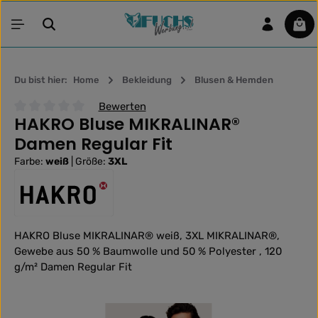
Zum Hauptinhalt springen
War
Du bist hier:
Home
Bekleidung
Blusen & Hemden
Bewerten
HAKRO Bluse MIKRALINAR®
Durchschnittliche Bewertung von 0 von 5 Sternen
Damen Regular Fit
Farbe:
weiß
|
Größe:
3XL
HAKRO Bluse MIKRALINAR® weiß, 3XL MIKRALINAR®,
Gewebe aus 50 % Baumwolle und 50 % Polyester , 120
g/m² Damen Regular Fit
Bildergalerie überspringen