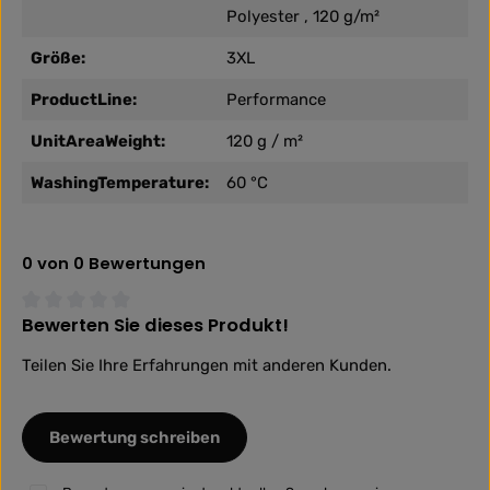
Polyester , 120 g/m²
Größe:
3XL
ProductLine:
Performance
UnitAreaWeight:
120 g / m²
WashingTemperature:
60 °C
0 von 0 Bewertungen
Bewerten Sie dieses Produkt!
Durchschnittliche Bewertung von 0 von 5 Sternen
Teilen Sie Ihre Erfahrungen mit anderen Kunden.
Bewertung schreiben