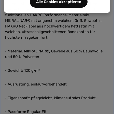
Alle Cookies akzeptieren
Seitennähten und weitenverstellbaren Manschetten.
Hergestellt aus dem besonders pflegeleichten und
funktionellen HAKRO Performance-Materialmix
MIKRALINAR® mit angenehm weichem Griff. Gewebtes
HAKRO Necklabel aus hochwertigem Kettsatin mit
weichen, ultraschallgeschnittenen Bandkanten für
höchsten Tragekomfort.
• Material: MIKRALINAR®, Gewebe aus 50 % Baumwolle
und 50 % Polyester
• Gewicht: 120 g/m²
• Ausrüstung: einlaufvorbehandelt
• Eigenschaft: pflegeleicht, klimaneutrales Produkt
• Passform: Regular Fit