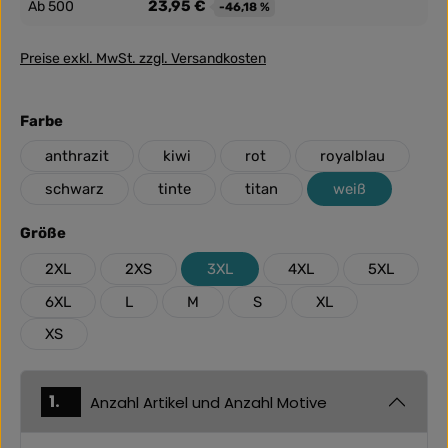
23,95 €
Ab
500
-46,18 %
Preise exkl. MwSt. zzgl. Versandkosten
auswählen
Farbe
anthrazit
kiwi
rot
royalblau
schwarz
tinte
titan
weiß
auswählen
Größe
2XL
2XS
3XL
4XL
5XL
6XL
L
M
S
XL
XS
1.
Anzahl Artikel und Anzahl Motive