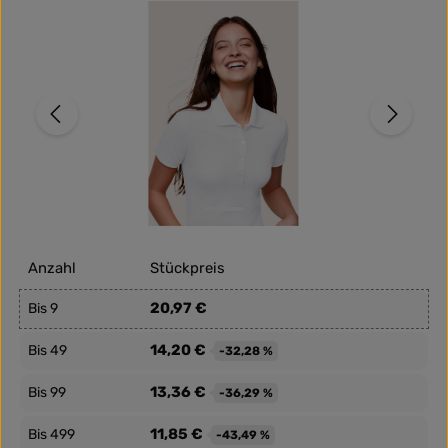
Bildergalerie überspringen
Anzahl
Stückpreis
20,97 €
Bis
9
14,20 €
Bis
49
-32,28 %
13,36 €
Bis
99
-36,29 %
11,85 €
Bis
499
-43,49 %