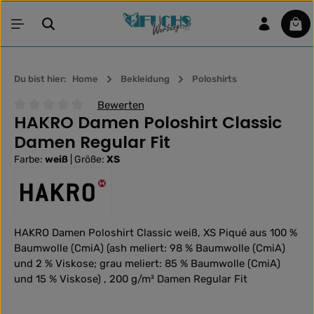
Zum Hauptinhalt springen
War
Du bist hier:
Home
Bekleidung
Poloshirts
Bewerten
HAKRO Damen Poloshirt Classic
Durchschnittliche Bewertung von 0 von 5 Sternen
Damen Regular Fit
Farbe:
weiß
|
Größe:
XS
HAKRO Damen Poloshirt Classic weiß, XS Piqué aus 100 %
Baumwolle (CmiA) (ash meliert: 98 % Baumwolle (CmiA)
und 2 % Viskose; grau meliert: 85 % Baumwolle (CmiA)
und 15 % Viskose) , 200 g/m² Damen Regular Fit