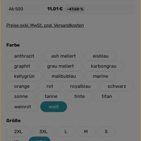
11,01 €
Ab
500
-47,50 %
Preise exkl. MwSt. zzgl. Versandkosten
auswählen
Farbe
anthrazit
ash meliert
eisblau
graphit
grau meliert
karbongrau
kellygrün
malibublau
marine
orange
rot
royalblau
schwarz
sonne
tanne
tinte
titan
weinrot
weiß
auswählen
Größe
2XL
3XL
L
M
S