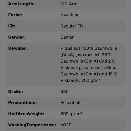
ArmLength:
1/2-Arm
Farbe:
royalblau
Fit:
Regular Fit
Gender:
Damen
Gewebe:
Piqué aus 100 % Baumwolle
(CmiA) (ash meliert: 98 %
Baumwolle (CmiA) und 2 %
Viskose; grau meliert: 85 %
Baumwolle (CmiA) und 15 %
Viskose) , 200 g/m²
Größe:
3XL
ProductLine:
Essentials
UnitAreaWeight:
200 g / m²
WashingTemperature:
60 °C