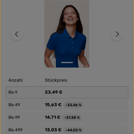
Bildergalerie überspringen
Anzahl
Stückpreis
23,49 €
Bis
9
15,63 €
Bis
49
-33,46 %
14,71 €
Bis
99
-37,38 %
13,03 €
Bis
499
-44,53 %