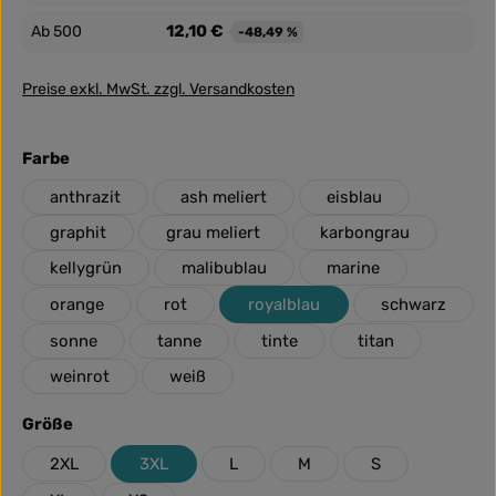
12,10 €
Ab
500
-48,49 %
Preise exkl. MwSt. zzgl. Versandkosten
auswählen
Farbe
anthrazit
ash meliert
eisblau
graphit
grau meliert
karbongrau
kellygrün
malibublau
marine
orange
rot
royalblau
schwarz
sonne
tanne
tinte
titan
weinrot
weiß
auswählen
Größe
2XL
3XL
L
M
S