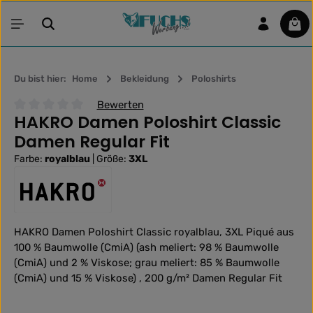
Zum Hauptinhalt springen
War
Du bist hier:
Home
Bekleidung
Poloshirts
Bewerten
HAKRO Damen Poloshirt Classic
Durchschnittliche Bewertung von 0 von 5 Sternen
Damen Regular Fit
Farbe:
royalblau
|
Größe:
3XL
HAKRO Damen Poloshirt Classic royalblau, 3XL Piqué aus
100 % Baumwolle (CmiA) (ash meliert: 98 % Baumwolle
(CmiA) und 2 % Viskose; grau meliert: 85 % Baumwolle
(CmiA) und 15 % Viskose) , 200 g/m² Damen Regular Fit