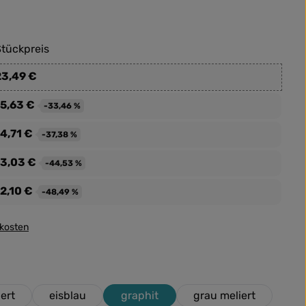
tückpreis
23,49 €
15,63 €
-33,46 %
4,71 €
-37,38 %
13,03 €
-44,53 %
2,10 €
-48,49 %
dkosten
ert
eisblau
graphit
grau meliert