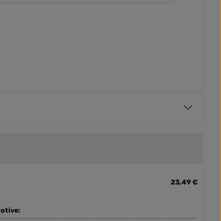
23,49 €
otive: