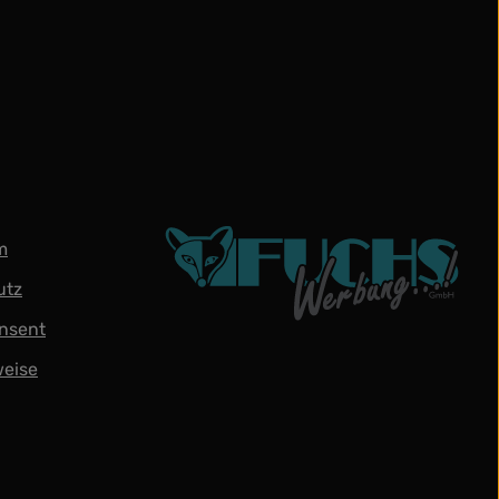
m
utz
nsent
weise