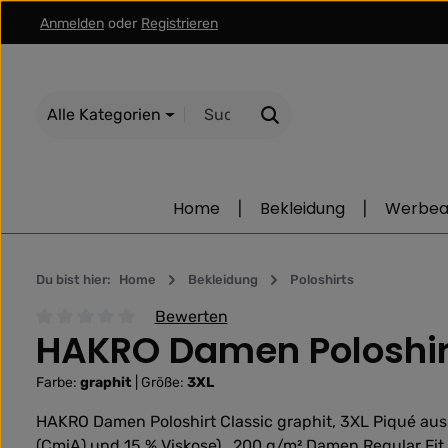
Anmelden
oder
Registrieren
m Hauptinhalt springen
Zur Suche springen
Zur Hauptnavigation springen
Alle Kategorien
Home
Bekleidung
Werbear
Du bist hier:
Home
Bekleidung
Poloshirts
Bewerten
HAKRO Damen Poloshirt
Durchschnittliche Bewertung von 0 von 5 Sternen
Farbe:
graphit
|
Größe:
3XL
HAKRO Damen Poloshirt Classic graphit, 3XL Piqué aus
(CmiA) und 15 % Viskose) , 200 g/m² Damen Regular Fit