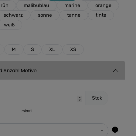
grün
malibublau
marine
orange
schwarz
sonne
tanne
tinte
weiß
M
S
XL
XS
nd Anzahl Motive
Stck
min=1