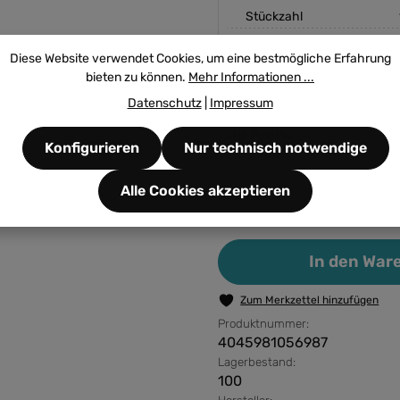
Stückzahl
Dienstleistungen:
Diese Website verwendet Cookies, um eine bestmögliche Erfahrung
bieten zu können.
Mehr Informationen ...
Datenschutz
|
Impressum
Ihr Preis:
Konfigurieren
Nur technisch notwendige
Alle Cookies akzeptieren
Produkt Anzahl: G
In den War
Zum Merkzettel hinzufügen
Produktnummer:
4045981056987
Lagerbestand:
100