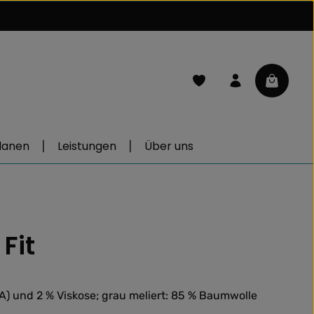
Du hast 0 Produkte auf d
Warenkor
lanen
Leistungen
Über uns
Fit
) und 2 % Viskose; grau meliert: 85 % Baumwolle