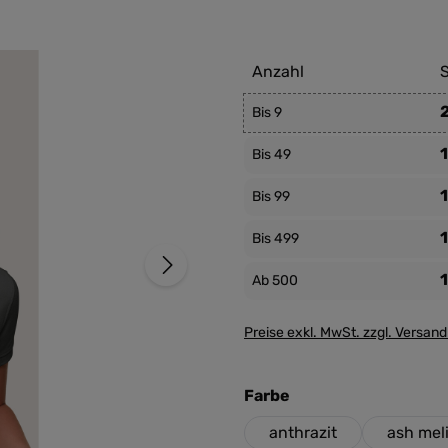
Anzahl
S
Bis
9
Bis
49
1
Bis
99
Bis
499
1
Ab
500
Preise exkl. MwSt. zzgl. Versan
auswählen
Farbe
anthrazit
ash meli