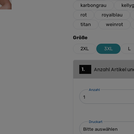
karbongrau
kelly
rot
royalblau
titan
weinrot
auswählen
Größe
2XL
3XL
L
1.
Anzahl Artikel u
Anzahl
Druckart