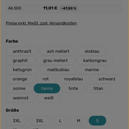
11,01 €
Ab
500
-47,50 %
Preise exkl. MwSt. zzgl. Versandkosten
auswählen
Farbe
anthrazit
ash meliert
eisblau
graphit
grau meliert
karbongrau
kellygrün
malibublau
marine
orange
rot
royalblau
schwarz
sonne
tanne
tinte
titan
weinrot
weiß
auswählen
Größe
2XL
3XL
L
M
S