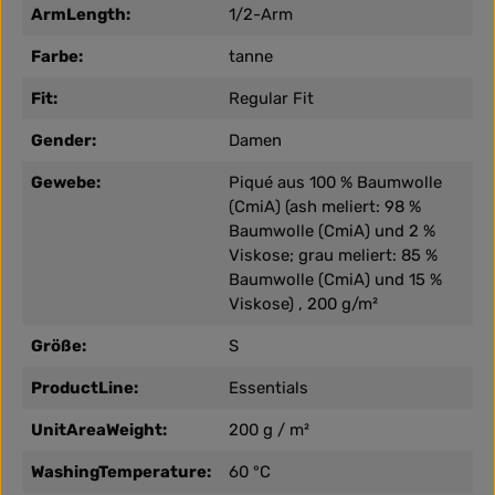
ArmLength:
1/2-Arm
Farbe:
tanne
Fit:
Regular Fit
Gender:
Damen
Gewebe:
Piqué aus 100 % Baumwolle
(CmiA) (ash meliert: 98 %
Baumwolle (CmiA) und 2 %
Viskose; grau meliert: 85 %
Baumwolle (CmiA) und 15 %
Viskose) , 200 g/m²
Größe:
S
ProductLine:
Essentials
UnitAreaWeight:
200 g / m²
WashingTemperature:
60 °C