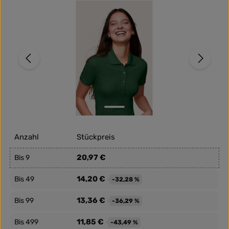
Bildergalerie überspringen
Anzahl
Stückpreis
20,97 €
Bis
9
14,20 €
Bis
49
-32,28 %
13,36 €
Bis
99
-36,29 %
11,85 €
Bis
499
-43,49 %