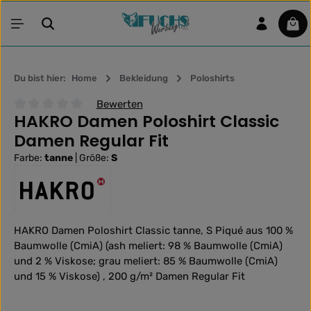
Zum Hauptinhalt springen
War
Du bist hier:
Home
Bekleidung
Poloshirts
Bewerten
HAKRO Damen Poloshirt Classic
Durchschnittliche Bewertung von 0 von 5 Sternen
Damen Regular Fit
Farbe:
tanne
|
Größe:
S
HAKRO Damen Poloshirt Classic tanne, S Piqué aus 100 %
Baumwolle (CmiA) (ash meliert: 98 % Baumwolle (CmiA)
und 2 % Viskose; grau meliert: 85 % Baumwolle (CmiA)
und 15 % Viskose) , 200 g/m² Damen Regular Fit