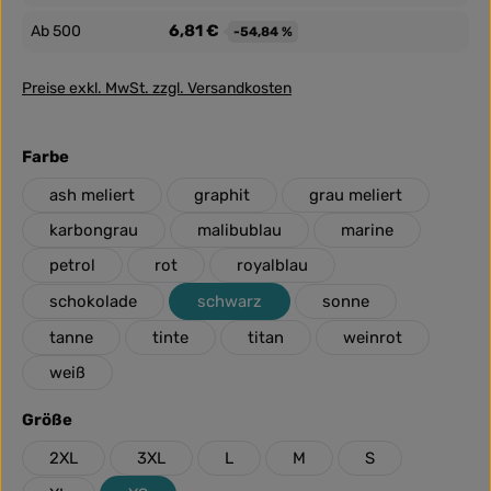
6,81 €
Ab
500
-54,84 %
Preise exkl. MwSt. zzgl. Versandkosten
auswählen
Farbe
ash meliert
graphit
grau meliert
karbongrau
malibublau
marine
petrol
rot
royalblau
schokolade
schwarz
sonne
tanne
tinte
titan
weinrot
weiß
auswählen
Größe
2XL
3XL
L
M
S