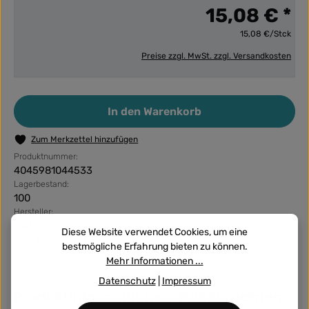
15,08 € *
15,08 €/Stck
Preise zzgl. MwSt. zzgl. Versandkosten
Produkt Anzahl: Gib den gewünschten Wert ein ode
In den Warenkorb
Zum Merkzettel hinzufügen
Produktnummer:
4045981044533
Lagerbestand:
100
Hersteller:
HAKRO
Diese Website verwendet Cookies, um eine
Konfiguration teilen
bestmögliche Erfahrung bieten zu können.
Mehr Informationen ...
Datenschutz
|
Impressum
Produktinformationen "HAKRO Damen