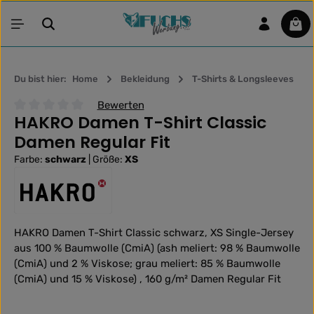
Zum Hauptinhalt springen
War
Du bist hier:
Home
Bekleidung
T-Shirts & Longsleeves
Bewerten
HAKRO Damen T-Shirt Classic
Durchschnittliche Bewertung von 0 von 5 Sternen
Damen Regular Fit
Farbe:
schwarz
|
Größe:
XS
HAKRO Damen T-Shirt Classic schwarz, XS Single-Jersey
aus 100 % Baumwolle (CmiA) (ash meliert: 98 % Baumwolle
(CmiA) und 2 % Viskose; grau meliert: 85 % Baumwolle
(CmiA) und 15 % Viskose) , 160 g/m² Damen Regular Fit