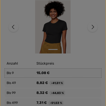
Bildergalerie überspringen
Anzahl
Stückpreis
15,08 €
Bis
9
8,82 €
Bis
49
-41,51 %
8,32 €
Bis
99
-44,83 %
7,31 €
Bis
499
-51,53 %