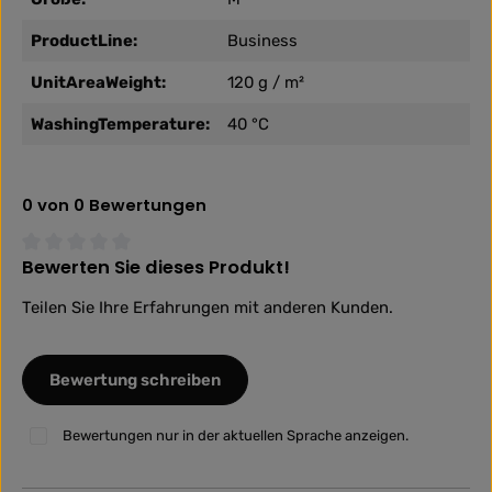
ProductLine:
Business
UnitAreaWeight:
120 g / m²
WashingTemperature:
40 °C
0 von 0 Bewertungen
Bewerten Sie dieses Produkt!
Durchschnittliche Bewertung von 0 von 5 Sternen
Teilen Sie Ihre Erfahrungen mit anderen Kunden.
Bewertung schreiben
Bewertungen nur in der aktuellen Sprache anzeigen.