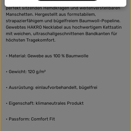
Ersatzknöpfen, eingearbeiteten Kragenstäbchen für einen
perfekt sitzenden Hemdkragen und weitenverstellbaren
Manschetten. Hergestellt aus formstabilem,
strapazierfähigem und bügelfreiem Baumwoll-Popeline.
Gewebtes HAKRO Necklabel aus hochwertigem Kettsatin
mit weichen, ultraschallgeschnittenen Bandkanten für
höchsten Tragekomfort.
• Material: Gewebe aus 100 % Baumwolle
• Gewicht: 120 g/m²
• Ausrüstung: einlaufvorbehandelt, bügelfrei
• Eigenschaft: klimaneutrales Produkt
• Passform: Comfort Fit