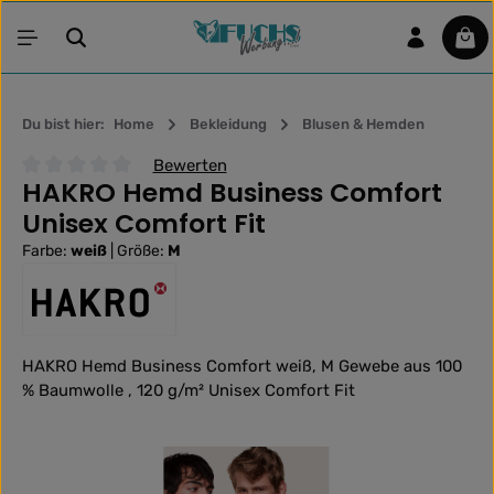
Zum Hauptinhalt springen
War
Du bist hier:
Home
Bekleidung
Blusen & Hemden
Bewerten
HAKRO Hemd Business Comfort
Durchschnittliche Bewertung von 0 von 5 Sternen
Unisex Comfort Fit
Farbe:
weiß
|
Größe:
M
HAKRO Hemd Business Comfort weiß, M Gewebe aus 100
% Baumwolle , 120 g/m² Unisex Comfort Fit
Bildergalerie überspringen