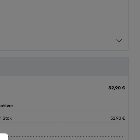
52,90 €
otive:
1 Stck
52,90 €