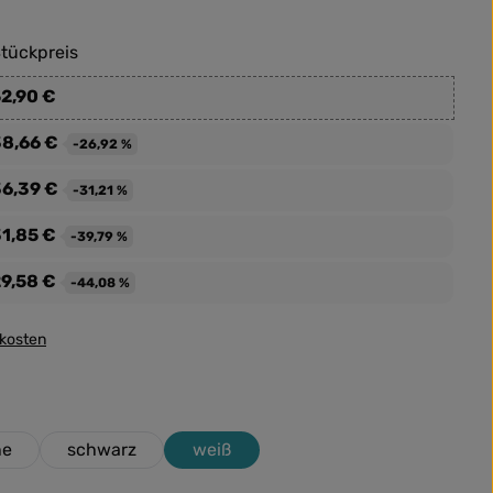
tückpreis
2,90 €
8,66 €
-26,92 %
6,39 €
-31,21 %
1,85 €
-39,79 %
9,58 €
-44,08 %
dkosten
ne
schwarz
weiß