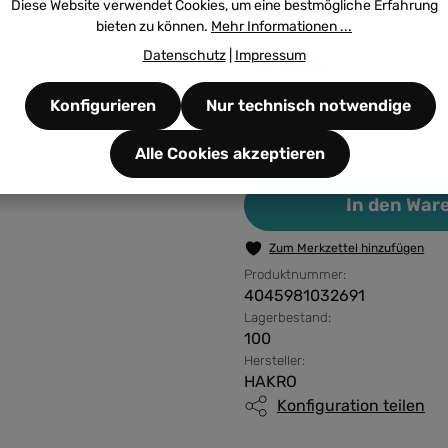
Diese Website verwendet Cookies, um eine bestmögliche Erfahrung
bieten zu können.
Mehr Informationen ...
Datenschutz
|
Impressum
Ihr Preis:
Konfigurieren
Nur technisch notwendige
Alle Cookies akzeptieren
Produkt Anzahl: G
In den War
Zum Merkzettel hinzufügen
Produktnummer:
4045981032691
Lagerbestand:
100
Hersteller:
HAKRO
Konfiguration teilen