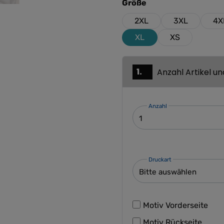
auswählen
Größe
2XL
3XL
4X
XL
XS
1.
Anzahl Artikel u
Anzahl
Druckart
Motiv Vorderseite
Motiv Rückseite