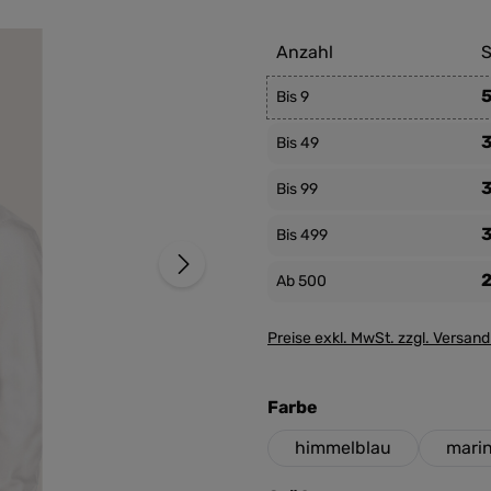
Anzahl
S
5
Bis
9
3
Bis
49
3
Bis
99
3
Bis
499
2
Ab
500
Preise exkl. MwSt. zzgl. Versan
auswählen
Farbe
himmelblau
mari