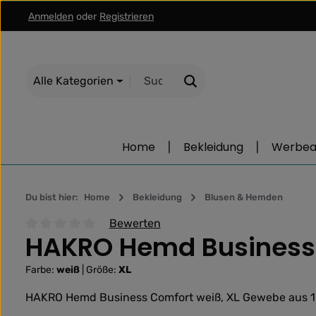
Anmelden
oder
Registrieren
m Hauptinhalt springen
Zur Suche springen
Zur Hauptnavigation springen
Alle Kategorien
Home
Bekleidung
Werbear
Du bist hier:
Home
Bekleidung
Blusen & Hemden
Bewerten
HAKRO Hemd Business 
Durchschnittliche Bewertung von 0 von 5 Sternen
Farbe:
weiß
|
Größe:
XL
HAKRO Hemd Business Comfort weiß, XL Gewebe aus 10