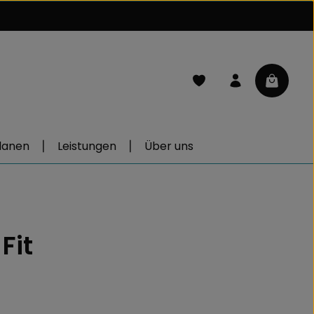
Du hast 0 Produkte auf d
Warenkor
lanen
Leistungen
Über uns
Fit