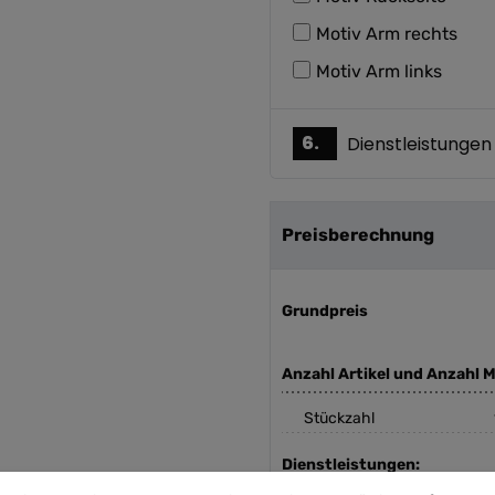
Motiv Arm rechts
Motiv Arm links
6.
Dienstleistungen
Preisberechnung
Grundpreis
Anzahl Artikel und Anzahl M
Stückzahl
Dienstleistungen: