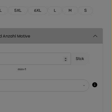
L
5XL
6XL
L
M
S
nd Anzahl Motive
Stck
min=1