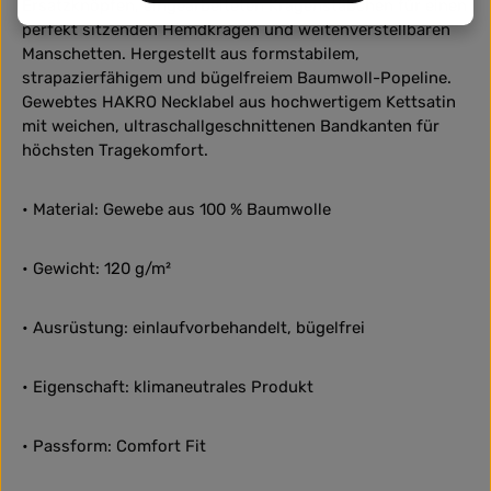
Ersatzknöpfen, eingearbeiteten Kragenstäbchen für einen
perfekt sitzenden Hemdkragen und weitenverstellbaren
Manschetten. Hergestellt aus formstabilem,
strapazierfähigem und bügelfreiem Baumwoll-Popeline.
Gewebtes HAKRO Necklabel aus hochwertigem Kettsatin
mit weichen, ultraschallgeschnittenen Bandkanten für
höchsten Tragekomfort.
• Material: Gewebe aus 100 % Baumwolle
• Gewicht: 120 g/m²
• Ausrüstung: einlaufvorbehandelt, bügelfrei
• Eigenschaft: klimaneutrales Produkt
• Passform: Comfort Fit