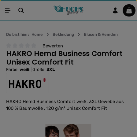
Zum Hauptinhalt springen
War
Du bist hier:
Home
Bekleidung
Blusen & Hemden
Bewerten
HAKRO Hemd Business Comfort
Durchschnittliche Bewertung von 0 von 5 Sternen
Unisex Comfort Fit
Farbe:
weiß
|
Größe:
3XL
HAKRO Hemd Business Comfort weiß, 3XL Gewebe aus
100 % Baumwolle , 120 g/m² Unisex Comfort Fit
Bildergalerie überspringen