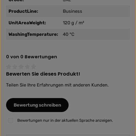
ProductLine:
Business
UnitAreaWeight:
120 g / m²
WashingTemperature:
40 °C
0 von 0 Bewertungen
Bewerten Sie dieses Produkt!
Durchschnittliche Bewertung von 0 von 5 Sternen
Teilen Sie Ihre Erfahrungen mit anderen Kunden.
Bewertung schreiben
Bewertungen nur in der aktuellen Sprache anzeigen.